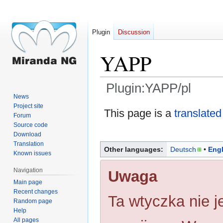
Plugin
Discussion
YAPP
Plugin:YAPP/pl
News
Project site
Jump
Jump
This page is a
translated
Forum
to
to
Source code
navigation
search
Download
Translation
Other languages:
Deutsch
Engl
Known issues
Navigation
Uwaga
Main page
Recent changes
Ta wtyczka nie je
Random page
Help
All pages