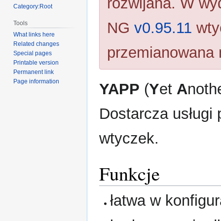
rozwijana. W wy
Category:Root
NG
v0.95.11
wty
Tools
What links here
Related changes
przemianowana
Special pages
Printable version
Permanent link
Page information
YAPP
(
Y
et
A
noth
Dostarcza usługi
wtyczek.
Funkcje
łatwa w konfigur