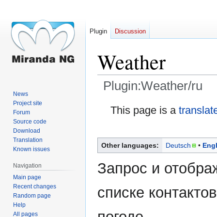
Plugin
Discussion
Weather
Plugin:Weather/ru
News
Project site
Jump
Jump
This page is a
translat
Forum
to
to
Source code
navigation
search
Download
Translation
Other languages:
Deutsch
Engl
Known issues
Запрос и отобра
Navigation
Main page
Recent changes
списке контакто
Random page
Help
погоде.
All pages