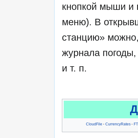
кнопкой мыши и
меню). В открыв
станцию» можно,
журнала погоды,
и т. п.
Д
CloudFile
CurrencyRates
FT