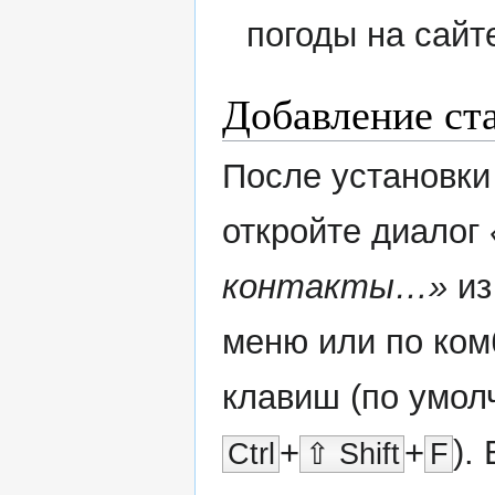
погоды на сайт
Добавление ст
После установки
откройте диалог
контакты…»
из
меню или по ко
клавиш (по умол
+
+
). 
Ctrl
⇧ Shift
F