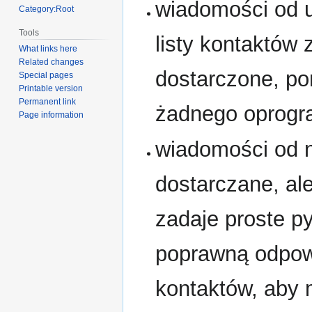
wiadomości od 
Category:Root
Tools
listy kontaktów 
What links here
Related changes
dostarczone, po
Special pages
Printable version
Permanent link
żadnego oprogr
Page information
wiadomości od 
dostarczane, al
zadaje proste py
poprawną odpowi
kontaktów, aby 