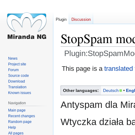
Plugin
Discussion
StopSpam mo
Plugin:StopSpamMod
News
Project site
Jump
Jump
This page is a
translated
Forum
to
to
Source code
navigation
search
Download
Translation
Other languages:
Deutsch
Engl
Known issues
Antyspam dla Mi
Navigation
Main page
Recent changes
Wtyczka działa ba
Random page
Help
All pages