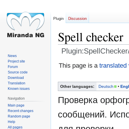
Plugin
Discussion
Spell checker
Plugin:SpellChecker
News
Project site
Jump
Jump
This page is a
translated
Forum
to
to
Source code
navigation
search
Download
Translation
Other languages:
Deutsch
Engl
Known issues
Проверка орфогр
Navigation
Main page
Recent changes
сообщений. Исп
Random page
Help
для проверки.
All pages