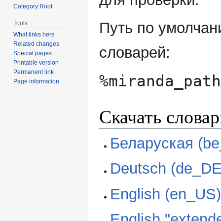
Category:Root
Путь по умолчан
Tools
What links here
Related changes
словарей:
Special pages
Printable version
Permanent link
%miranda_path
Page information
Скачать словар
Беларуская (b
Deutsch (de_DE
English (en_US
English "extend