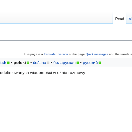
Read
V
This page is a
translated version
of the page
Quick messages
and the translat
ish
polski
čeština
беларуская
русский
redefiniowanych wiadomości w oknie rozmowy.