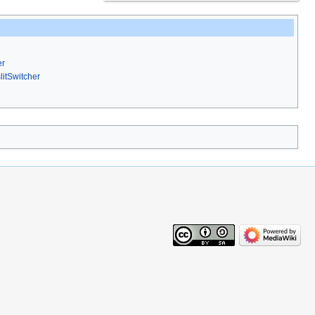
er
litSwitcher