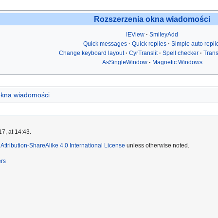
Rozszerzenia okna wiadomości
IEView
SmileyAdd
Quick messages
Quick replies
Simple auto repli
Change keyboard layout
CyrTranslit
Spell checker
Trans
AsSingleWindow
Magnetic Windows
okna wiadomości
7, at 14:43.
ttribution-ShareAlike 4.0 International License
unless otherwise noted.
ers