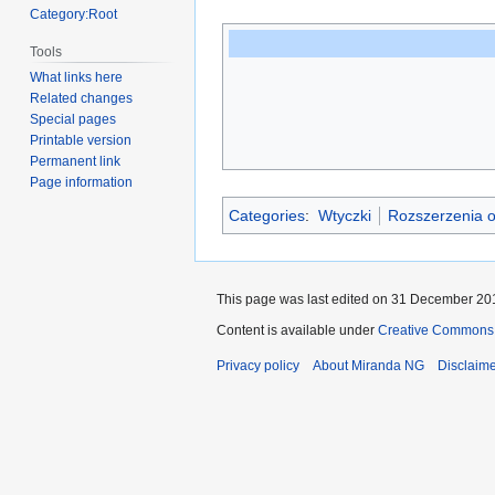
Category:Root
Tools
What links here
Related changes
Special pages
Printable version
Permanent link
Page information
Categories
:
Wtyczki
Rozszerzenia 
This page was last edited on 31 December 201
Content is available under
Creative Commons A
Privacy policy
About Miranda NG
Disclaim