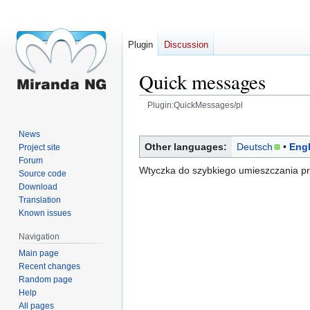
Plugin
Discussion
Quick messages
Plugin:QuickMessages/pl
Jump
Jump
News
to
to
Other languages:
Deutsch
Engl
Project site
navigation
search
Forum
Wtyczka do szybkiego umieszczania p
Source code
Download
Translation
Known issues
Navigation
Main page
Recent changes
Random page
Help
All pages