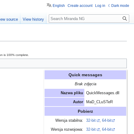
English
Create account
Log in
Dark mode
Search
iew source
View history
ion is 100% complete.
Quick messages
Brak zdjęcia
Nazwa pliku
QuickMessages.dll
Autor
MaD_CLuSTeR
Pobierz
Wersja stabilna:
32-bit
,
64-bit
Wersja rozwojowa:
32-bit
,
64-bit