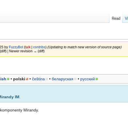
Read
V
025 by
FuzzyBot
(
talk
|
contribs
)
(Updating to match new version of source page)
(diff) | Newer revision → (diff)
ish
polski
čeština
беларуская
русский
Mirandy IM
.
ne komponenty Mirandy.