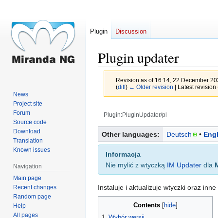
Plugin
Discussion
Plugin updater
Revision as of 16:14, 22 December 2
(
diff
)
← Older revision
| Latest revision 
News
Project site
Forum
Plugin:PluginUpdater/pl
Source code
Jump
Jump
Download
Other languages:
Deutsch
Engl
Translation
to
to
Known issues
navigation
search
Informacja
Nie mylić z wtyczką
IM Updater
dla
Navigation
Main page
Instaluje i aktualizuje wtyczki oraz in
Recent changes
Random page
Contents
Help
All pages
1
Wybór wersji