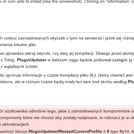
 or icon sets to install (see the screenshot). Clicking on "Information" i
 codes) zainstalowanych wtyczek z tymi na serwerze i jeżeli się różni
mienia lokalne pliki.
ie sprawdza wersji wtyczki, czy daty jej kompilacji. Dlatego jeżeli sko
ą z Tobą),
PluginUpdater
w dalszym ciągu będzie próbował zastąpić ją "
 wątpliwych źródeł.
tu ignoruje informacje o czasie kompilacji pliku
DLL
(który również jes
latora, ale w różnym czasie będą miały ten sam kod skrótu według
Pl
r użytkownika odnośnie tego, jakie z zainstalowanych komponentów ak
 komponenty które nie chcesz aby zostały nadpisane, to odznacz je w okn
 aktualizacjach.
 wartość klucza
PluginUpdater
/RestartCurrentProfile = 0
typu
Byte
, 