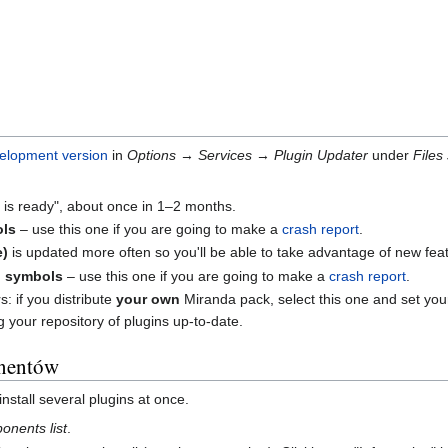
elopment version
in
Options
→
Services
→
Plugin Updater
under
Files
t is ready", about once in 1–2 months.
ols
– use this one if you are going to make a
crash report
.
e)
is updated more often so you'll be able to take advantage of new fea
g symbols
– use this one if you are going to make a
crash report
.
s: if you distribute
your own
Miranda pack, select this one and set you
your repository of plugins up-to-date.
nentów
stall several plugins at once.
onents list
.