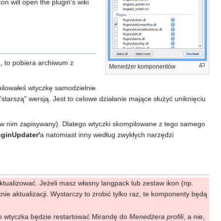
con will open the plugin's wiki
ą, to pobiera archiwum z
Menedżer komponentów
mpilowałeś wtyczkę samodzielnie
starszą" wersją. Jest to celowe działanie mające służyć uniknięciu
t w nim zapisywany). Dlatego wtyczki skompilowane z tego samego
uginUpdater'
a natomiast inny według zwykłych narzędzi
tualizować. Jeżeli masz własny langpack lub zestaw ikon (np.
ie aktualizacji. Wystarczy to zrobić tylko raz, te komponenty będą
to wtyczka będzie restartować Mirandę do
Menedżera profili
, a nie,