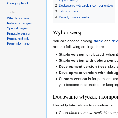
Category:Root
2
Dodawanie wtyczek i komponentów
3
Jak to działa
Tools
4
Porady i wskazówki
What links here
Related changes
Special pages
Wybór wersji
Printable version
Permanent link
You can choose among
stable
and
dev
Page information
are the following settings there:
Stable version
is released "when i
Stable version with debug symb
Development version (less stabl
Development version with debu
Custom version
is for pack creator
you become responsible for keeping 
Dodawanie wtyczek i kompo
PluginUpdater allows to download and in
Go to
Main menu
→
Available comp