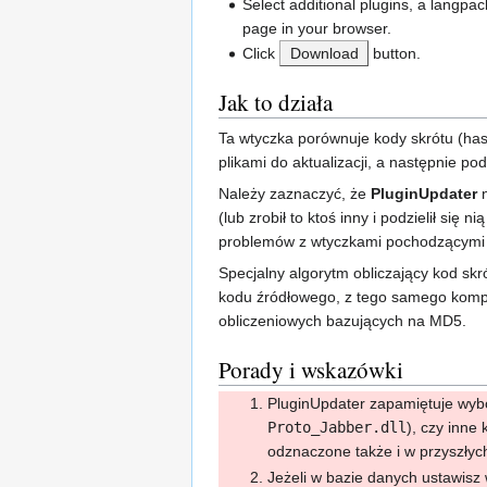
Select additional plugins, a langpack
page in your browser.
Click
Download
button.
Jak to działa
Ta wtyczka porównuje kody skrótu (hash
plikami do aktualizacji, a następnie pod
Należy zaznaczyć, że
PluginUpdater
n
(lub zrobił to ktoś inny i podzielił się ni
problemów z wtyczkami pochodzącymi z
Specjalny algorytm obliczający kod skró
kodu źródłowego, z tego samego kompi
obliczeniowych bazujących na MD5.
Porady i wskazówki
PluginUpdater zapamiętuje wybó
Proto_Jabber.dll
), czy inne
odznaczone także i w przyszłych
Jeżeli w bazie danych ustawisz