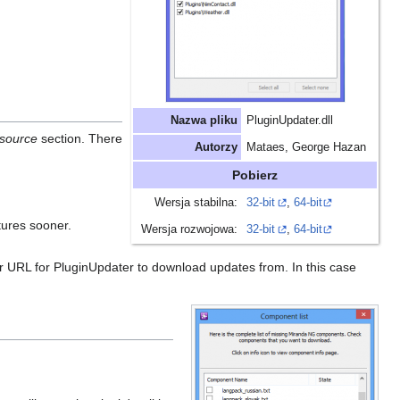
Nazwa pliku
PluginUpdater.dll
 source
section. There
Autorzy
Mataes, George Hazan
Pobierz
Wersja stabilna:
32-bit
,
64-bit
tures sooner.
Wersja rozwojowa:
32-bit
,
64-bit
r URL for PluginUpdater to download updates from. In this case