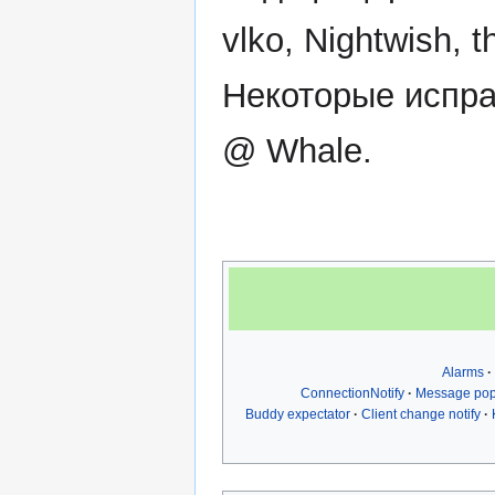
vlko, Nightwish,
Некоторые испра
@ Whale.
Alarms
ConnectionNotify
Message po
Buddy expectator
Client change notify