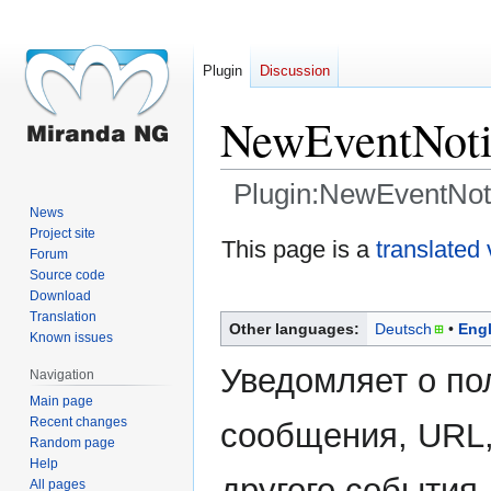
Plugin
Discussion
NewEventNoti
Plugin:NewEventNoti
News
Project site
Jump
Jump
This page is a
translated 
Forum
to
to
Source code
navigation
search
Download
Translation
Other languages:
Deutsch
Engl
Known issues
Уведомляет о по
Navigation
Main page
Recent changes
сообщения, URL
Random page
Help
другого события
All pages