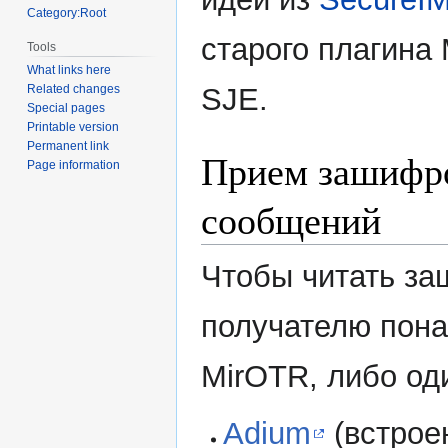
Category:Root
старого плагина
Tools
What links here
SJE.
Related changes
Special pages
Printable version
Permanent link
Прием зашифр
Page information
сообщений
Чтобы читать з
получателю пона
MirOTR, либо од
Adium
(встрое