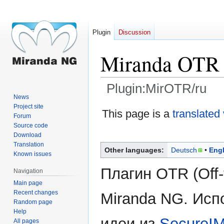
Plugin
Discussion
Miranda OTR
Plugin:MirOTR/ru
News
Project site
Jump
Jump
This page is a
translated
Forum
to
to
Source code
navigation
search
Download
Translation
Other languages:
Deutsch
Engl
Known issues
Плагин OTR (Off-
Navigation
Main page
Recent changes
Miranda NG. Исп
Random page
Help
идеи из
SecureI
All pages