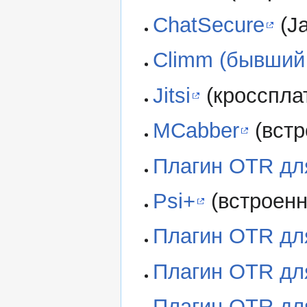
ChatSecure
(Ja
Climm (бывший
Jitsi
(кросспла
MCabber
(встр
Плагин OTR для
Psi+
(встроенн
Плагин OTR для 
Плагин OTR для 
Плагин OTR дл