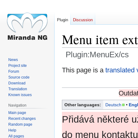
Plugin
Discussion
Menu item ext
Plugin:MenuEx/cs
News
Project site
Jump
Jump
This page is a
translated 
Forum
to
to
Source code
navigation
search
Download
Translation
Outdat
Known issues
Other languages:
Deutsch
Engl
Navigation
Main page
Přidává některé u
Recent changes
Random page
Help
do menu kontaktu
All pages