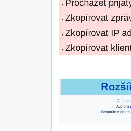
Procházet přija
Zkopírovat zprá
Zkopírovat IP a
Zkopírovat klien
Rozší
Add con
Authoriza
Favourite contacts