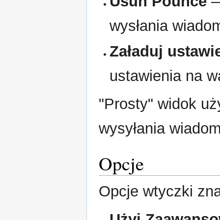
Usuń Pounce
—
wysłania wiadom
Załaduj ustawi
ustawienia na w
"Prosty" widok u
wysyłania wiadom
Opcje
Opcje wtyczki zna
Użyj Zaawans