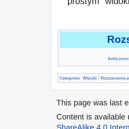
"prostym" widok
Rozs
Buddy pounc
Categories
:
Wtyczki
Rozszerzenia p
This page was last e
Content is available
ShareAlike 4.0 Inter