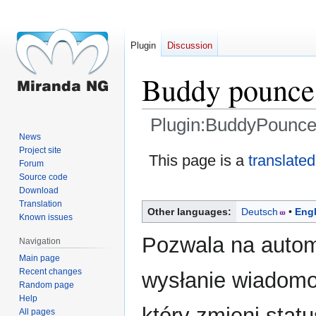
Plugin
Discussion
Buddy pounce
Plugin:BuddyPounce
News
Project site
Jump
Jump
This page is a
translated
Forum
to
to
Source code
navigation
search
Download
Translation
Other languages:
Deutsch
Engl
Known issues
Pozwala na auto
Navigation
Main page
Recent changes
wysłanie wiadomo
Random page
Help
który zmieni sta
All pages