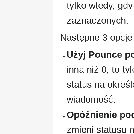
tylko wtedy, gdy
zaznaczonych.
Następne 3 opcje
Użyj Pounce p
inną niż 0, to t
status na okreś
wiadomość.
Opóźnienie pod
zmieni statusu n