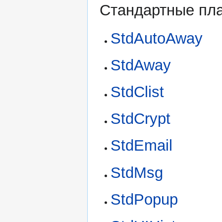
Стандартные пла
StdAutoAway
StdAway
StdClist
StdCrypt
StdEmail
StdMsg
StdPopup