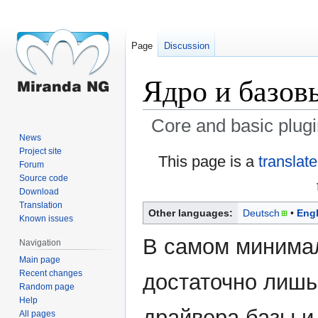
Page
Discussion
Ядро и базов
Core and basic plugi
News
Project site
Jump
Jump
This page is a
translat
Forum
to
to
Source code
navigation
search
Download
Translation
Other languages:
Deutsch
Engl
Known issues
В самом минима
Navigation
Main page
Recent changes
достаточно лишь 
Random page
Help
драйвера базы и
All pages