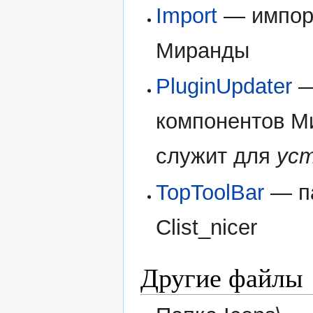
Import
— импорт
Миранды
PluginUpdater
—
компонентов Ми
служит для
ус
TopToolBar
— па
Clist_nicer
Другие файлы