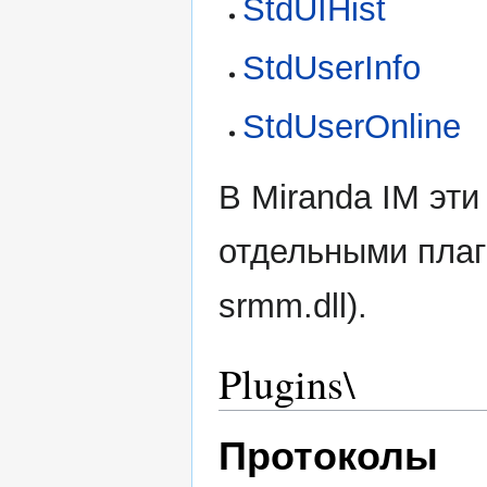
StdUIHist
StdUserInfo
StdUserOnline
В Miranda IM эт
отдельными плагин
srmm.dll).
Plugins\
Протоколы