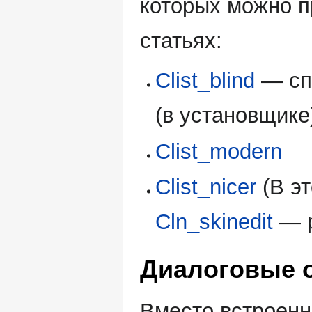
которых можно п
статьях:
Clist_blind
— сп
(в установщике
Clist_modern
Clist_nicer
(В эт
Cln_skinedit
— р
Диалоговые 
Вместо встроен